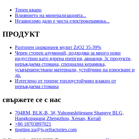
Топен кварц
Влиянието на минерализацията...
Независимо дали е чиста електрокерамика...
ПРОДУКТ
Разтопен циркониев мулит ZrO2 35-39%
Черен стопен алуминий, подходящ за много нови
индустрии като ядрена енергия, авиация, 3c продукти,
неръждаема стомана, специална керамика,
усъвършенствани материали, устойчиви на износване и
др.
Изтеглено от топене топлоустойчиво влакно от
неръждаема стомана
свържете се с нас
704RM, BLK-B, 3#, Yuhongshijiegang Shangye BLG,
Hangkonggang Zhengzhou, Хенан, Китай
+86 18703897021
tingting.xu@js-refractories.com