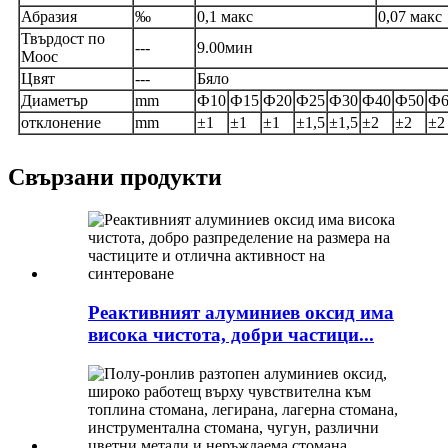
Абразия
‰
0,1 макс
0,07 макс
Твърдост по
---
9.00мин
Моос
Цвят
---
Бяло
Диаметър
mm
Ф10
Ф15
Ф20
Ф25
Ф30
Ф40
Ф50
Ф6
отклонение
mm
±1
±1
±1
±1,5
±1,5
±2
±2
±2
Свързани продукти
Реактивният алуминиев оксид има
висока чистота, добри частици...