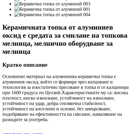
Керамичната топка от алуминиев
оксид е средата за смилане на топкова
мелница, мелнично оборудване за
мелница
Кратко описание
Основният материал на алуминиева керамична топка е
алуминиев оксид, който се формира чрез валцоване и
технология за изостатично пресоване в топка и се калцинира
при 1600 градуса по Целзий.Характеристиките му са: висока
плътност, ниско износване, устойчивост на износване,
устойчивост на удар, добра сеизмична стабилност,
устойчивост на киселини и основи, без замърсяване,
подобряване на ефективността на смилане, намаляване на
разходите за употреба.