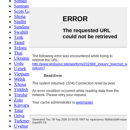
Somali
Samoan
Scots Gaelic
Shona
Sindhi
Sundanese
Swahili
Tajik
Tamil
Telugu
Thai
Ukrainian
Urdu
Uzbek
Vietnamese
Welsh
Xhosa
Yiddish
Yoruba
Zulu
Kinyarwanda
Tatar
Oriya
Turkmen
Uyghur