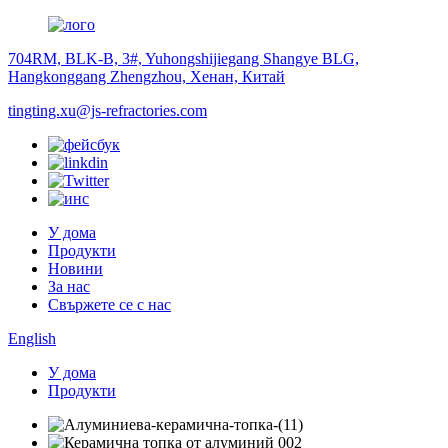
704RM, BLK-B, 3#, Yuhongshijiegang Shangye BLG,
Hangkonggang Zhengzhou, Хенан, Китай
tingting.xu@js-refractories.com
У дома
Продукти
Новини
За нас
Свържете се с нас
English
У дома
Продукти