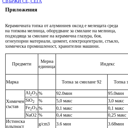
СВЪРЖИ СЕ, СЕГА
Приложения
Керамичната топка от алуминиев оксид е мелещата среда
на топкова мелница, оборудване за смилане на мелница,
подходяща за смилане на керамична глазура, боя,
огнеупорни материали, цимент, електроцентрали, стъкло,
химическа промишленост, хранителни машини.
Мерна
Предмети
Индекс
единица
Марка
Топка за смилане 92
Топка 
Al
O
%
92.0мин
95.0мин
2
3
SiO
%
5,0 макс
3,0 макс
Химичен
2
състав
Fe
O
%
0,1 макс
0,1 макс
2
3
NaO2
%
0,4 макс
0,25 макс
Истинска
g/cm3
3.6 мин
3.68мин
плътност