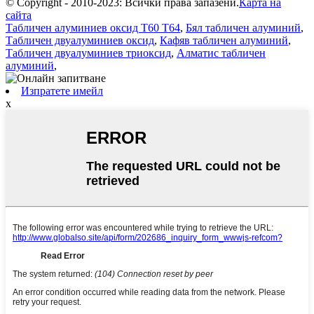
© Copyright - 2010-2023: Всички права запазени.
Карта на
сайта
Табличен алуминиев оксид T60 T64
,
Бял табличен алуминий
,
Табличен двуалуминиев оксид
,
Кафяв табличен алуминий
,
Табличен двуалуминиев триоксид
,
Алматис табличен
алуминий
,
Изпратете имейл
x