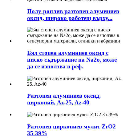
Полу-ронлив разтопен алуминиев
оксид, широко работещ върху...
Бял стопен алуминиев оксид с
ниско съдържание на Na2o, може
да се използва в реф.
Разтопен алуминиев оксид,
цирконий, Az-25, Az-40
Разтопен циркониев мулит ZrO2
35-39%