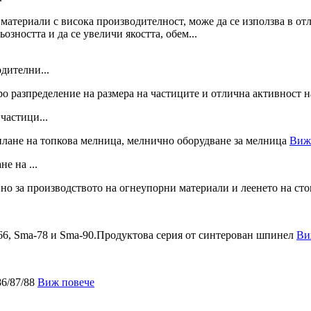
дителни...
частици...
Виж
е на ...
Ви
Виж повече