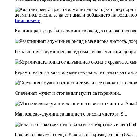
Виж повече
Калциниран ултрафин алуминиев оксид за високопроизво
Реактивният алуминиев оксид има висока чистота, добри 
Керамичната топка от алуминиев оксид е средата за смилан
Спеченият мулит и стопеният мулит са първични...
Магнезиево-алуминиев шпинел с висока чистота: S...
Боксит от шахтова пещ и боксит от въртяща се пещ 85/8...