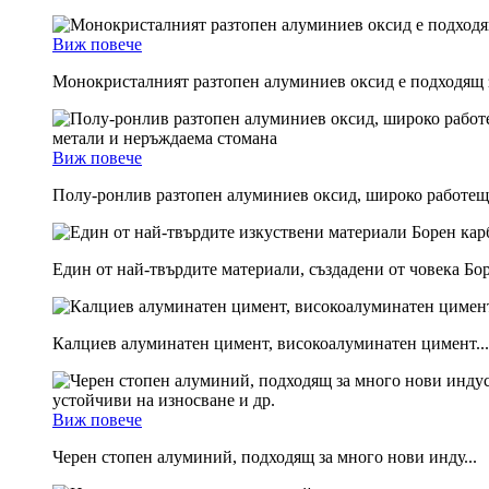
Виж повече
Монокристалният разтопен алуминиев оксид е подходящ з
Виж повече
Полу-ронлив разтопен алуминиев оксид, широко работещ 
Един от най-твърдите материали, създадени от човека Борн
Калциев алуминатен цимент, високоалуминатен цимент...
Виж повече
Черен стопен алуминий, подходящ за много нови инду...