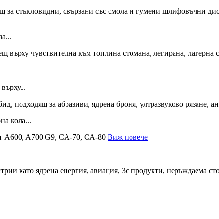
а...
върху...
а кола...
Виж повече