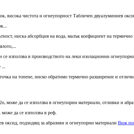
к...
лото,...
...
може да се използва в реф.
Виж по
.