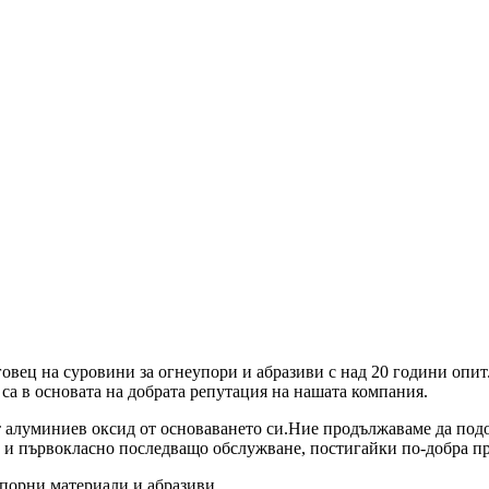
ърговец на суровини за огнеупори и абразиви с над 20 години оп
а в основата на добрата репутация на нашата компания.
 алуминиев оксид от основаването си.Ние продължаваме да подо
 и първокласно последващо обслужване, постигайки по-добра пр
упорни материали и абразиви.