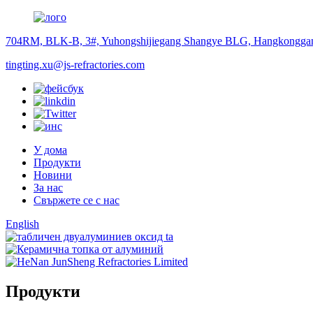
704RM, BLK-B, 3#, Yuhongshijiegang Shangye BLG, Hangkongga
tingting.xu@js-refractories.com
У дома
Продукти
Новини
За нас
Свържете се с нас
English
Продукти