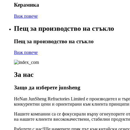
Керамика
Виж повече
Пещ за производство на стъкло
Пещ за производство на стъкло
Виж повече
За нас
Защо да изберете junsheng
HeNan JunSheng Refractories Limited е производител и т
конкурентни цени и ориентирани към клиента принципи с
Нашите компании са се фокусирали върху огнеупорите от
на нашите клиенти висококачествени, стабилни продукти
Работете с нас!Ще намерите пряк път към китайски огне