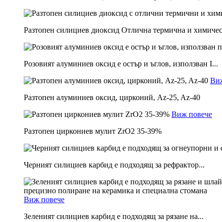
Разтопен силициев диоксид Отлична термична и химическ
Розовият алуминиев оксид е остър и ъглов, използван I...
Ви
Разтопен алуминиев оксид, цирконий, Az-25, Az-40
Виж повече
Разтопен циркониев мулит ZrO2 35-39%
Черният силициев карбид е подходящ за рефрактор...
Виж повече
Зеленият силициев карбид е подходящ за рязане на...