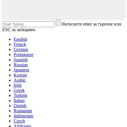
Натиснете enter за търсене или
ESC за затваряне
English
French
German
Portuguese
Spanish
Russian
Japanese
Korean
Arabic
Irish
Greek
Turkish
Italian
Danish
Romanian
Indonesian
Czech
Afrikaans