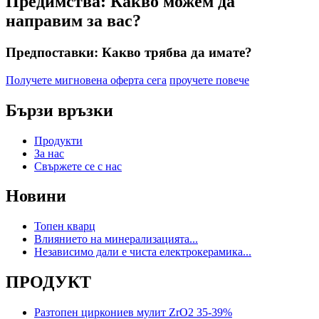
Предимства: Какво можем да
направим за вас?
Предпоставки: Какво трябва да имате?
Получете мигновена оферта сега
проучете повече
Бързи връзки
Продукти
За нас
Свържете се с нас
Новини
Топен кварц
Влиянието на минерализацията...
Независимо дали е чиста електрокерамика...
ПРОДУКТ
Разтопен циркониев мулит ZrO2 35-39%