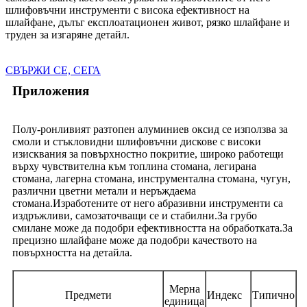
шлифовъчни инструменти с висока ефективност на
шлайфане, дълъг експлоатационен живот, рязко шлайфане и
труден за изгаряне детайл.
СВЪРЖИ СЕ, СЕГА
Приложения
Полу-ронливият разтопен алуминиев оксид се използва за
смоли и стъкловидни шлифовъчни дискове с високи
изисквания за повърхностно покритие, широко работещи
върху чувствителна към топлина стомана, легирана
стомана, лагерна стомана, инструментална стомана, чугун,
различни цветни метали и неръждаема
стомана.Изработените от него абразивни инструменти са
издръжливи, самозаточващи се и стабилни.За грубо
смилане може да подобри ефективността на обработката.За
прецизно шлайфане може да подобри качеството на
повърхността на детайла.
Мерна
Предмети
Индекс
Типично
единица