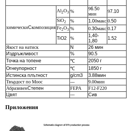
9
6
.
5
0
Al
O
%
9
7
.
10
2
3
мин
SiO
%
1.0
0макс
0.
50
2
химически
C
композиция
Fe
O
%
0.
30
макс
0.
17
2
3
1,40-
TiO2
%
1.52
1,80
Якост на натиск
N
26 мин
Издръжливост
%
90.5
Точка на топене
2050 г
℃
Огнеупорност
1850 г
℃
Истинска плътност
g/cm3
3.88мин
Твърдост по Моос
---
9.00мин
Абразивен
Степен
FEPA
F12-F220
Цвят
---
Сив
Приложения