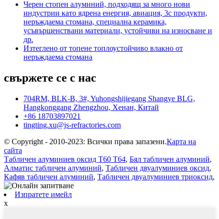
Черен стопен алуминий, подходящ за много нови
индустрии като ядрена енергия, авиация, 3c продукти,
неръждаема стомана, специална керамика,
усъвършенствани материали, устойчиви на износване и
др.
Изтеглено от топене топлоустойчиво влакно от
неръждаема стомана
свържете се с нас
704RM, BLK-B, 3#, Yuhongshijiegang Shangye BLG,
Hangkonggang Zhengzhou, Хенан, Китай
+86 18703897021
tingting.xu@js-refractories.com
© Copyright - 2010-2023: Всички права запазени.
Карта на
сайта
Табличен алуминиев оксид T60 T64
,
Бял табличен алуминий
,
Алматис табличен алуминий
,
Табличен двуалуминиев оксид
,
Кафяв табличен алуминий
,
Табличен двуалуминиев триоксид
,
Изпратете имейл
x