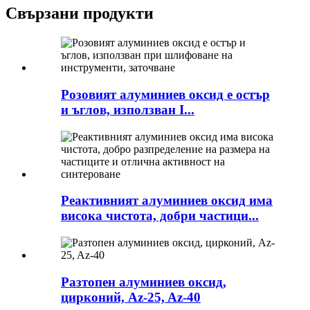
Свързани продукти
Розовият алуминиев оксид е остър
и ъглов, използван I...
Реактивният алуминиев оксид има
висока чистота, добри частици...
Разтопен алуминиев оксид,
цирконий, Az-25, Az-40