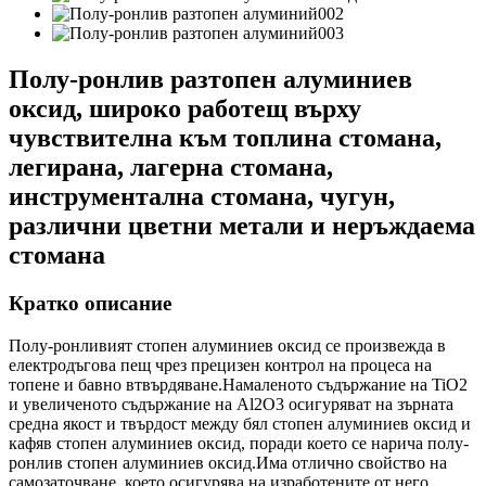
Полу-ронлив разтопен алуминиев
оксид, широко работещ върху
чувствителна към топлина стомана,
легирана, лагерна стомана,
инструментална стомана, чугун,
различни цветни метали и неръждаема
стомана
Кратко описание
Полу-ронливият стопен алуминиев оксид се произвежда в
електродъгова пещ чрез прецизен контрол на процеса на
топене и бавно втвърдяване.Намаленото съдържание на TiO2
и увеличеното съдържание на Al2O3 осигуряват на зърната
средна якост и твърдост между бял стопен алуминиев оксид и
кафяв стопен алуминиев оксид, поради което се нарича полу-
ронлив стопен алуминиев оксид.Има отлично свойство на
самозаточване, което осигурява на изработените от него