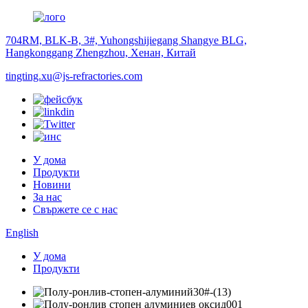
704RM, BLK-B, 3#, Yuhongshijiegang Shangye BLG,
Hangkonggang Zhengzhou, Хенан, Китай
tingting.xu@js-refractories.com
У дома
Продукти
Новини
За нас
Свържете се с нас
English
У дома
Продукти