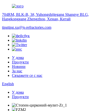
704RM, BLK-B, 3#, Yuhongshijiegang Shangye BLG,
Hangkonggang Zhengzhou, Хенан, Китай
tingting.xu@js-refractories.com
У дома
Продукти
Новини
За нас
Свържете се с нас
English
У дома
Продукти