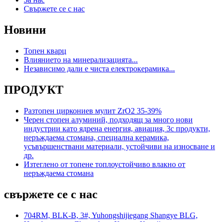
Свържете се с нас
Новини
Топен кварц
Влиянието на минерализацията...
Независимо дали е чиста електрокерамика...
ПРОДУКТ
Разтопен циркониев мулит ZrO2 35-39%
Черен стопен алуминий, подходящ за много нови
индустрии като ядрена енергия, авиация, 3c продукти,
неръждаема стомана, специална керамика,
усъвършенствани материали, устойчиви на износване и
др.
Изтеглено от топене топлоустойчиво влакно от
неръждаема стомана
свържете се с нас
704RM, BLK-B, 3#, Yuhongshijiegang Shangye BLG,