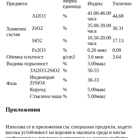
Мерна
Предмети
Индекс
Типично
единица
41.00-46.00
Al2O3
%
44,68
часа
35.00-39.00
ZrO2
%
36.31
Химичен
часа
състав
16.50-20.00
SiO2
%
17.13
часа
Fe2O3
%
0,20 макс
0,09
Обемна плътност
g/cm3
3.6 мин
3.64
Видима порьозност
%
3.00макс
3Al2O3.2SiO2
%
50-55
Индиниран
%
30-33
ZrSiO4
Фаза
Корунд
%
5.00макс
Стъклена чаша
%
5.00макс
Приложения
Използва се в приложения със специални продукти, където
висока устойчивост на корозия в околната среда и нисък
коефициент на топлинно разширение са желани свойства.