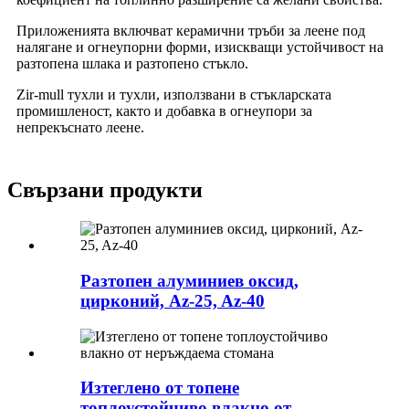
Приложенията включват керамични тръби за леене под
налягане и огнеупорни форми, изискващи устойчивост на
разтопена шлака и разтопено стъкло.
Zir-mull тухли и тухли, използвани в стъкларската
промишленост, както и добавка в огнеупори за
непрекъснато леене.
Свързани продукти
Разтопен алуминиев оксид,
цирконий, Az-25, Az-40
Изтеглено от топене
топлоустойчиво влакно от