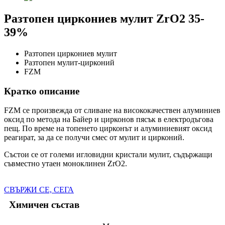
Разтопен циркониев мулит ZrO2 35-
39%
Разтопен циркониев мулит
Разтопен мулит-цирконий
FZM
Кратко описание
FZM се произвежда от сливане на висококачествен алуминиев
оксид по метода на Байер и цирконов пясък в електродъгова
пещ. По време на топенето цирконът и алуминиевият оксид
реагират, за да се получи смес от мулит и цирконий.
Състои се от големи игловидни кристали мулит, съдържащи
съвместно утаен моноклинен ZrO2.
СВЪРЖИ СЕ, СЕГА
Химичен състав