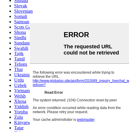
Sinhala
Slovak
Slovenian
Somali
Samoan
Scots Gaelic
Shona
Sindhi
Sundanese
Swahili
Tajik
Tamil
Telugu
Thai
Ukrainian
Urdu
Uzbek
Vietnamese
Welsh
Xhosa
Yiddish
Yoruba
Zulu
Kinyarwanda
Tatar