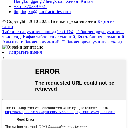
Hangkonggang Zhengzhou, Хенан, Китай
+86 18703897021
tingting.xu@js-refractories.com
© Copyright - 2010-2023: Всички права запазени.
Карта на
сайта
Табличен алуминиев оксид T60 T64
,
Табличен двуалуминиев
триоксид
,
Кафяв табличен алуминий
,
Бял табличен алуминий
,
Алматис табличен алуминий
,
Табличен двуалуминиев оксид
,
Изпратете имейл
x